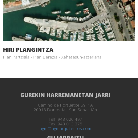
HIRI PLANGINTZA
Plan Partziala - Plan Berezia - Xehetasun-azterlana
GUREKIN HARREMANETAN JARRI
Camino de Portuetxe 59, 1A
20018 Donostia - San Sebastián
Telf: 943 020 497
Fax: 943 013 375
agm@agmarquitectos.com
GU JARRAITU