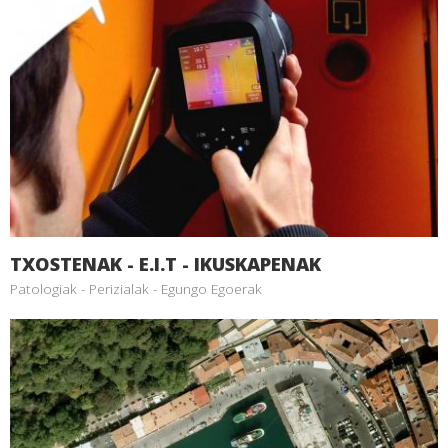
TXOSTENAK - E.I.T - IKUSKAPENAK
Patologiak - Perizialak - Egungo Egoerak