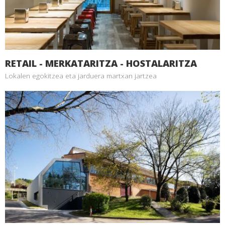
RETAIL - MERKATARITZA - HOSTALARITZA
Lokalen egokitzea eta jarduera martxan jartzea