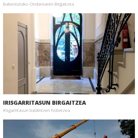
Babestutako Ondarearen Birgaitzea
IRISGARRITASUN BIRGAITZEA
Irisgarritasun baldintzen hobetzea