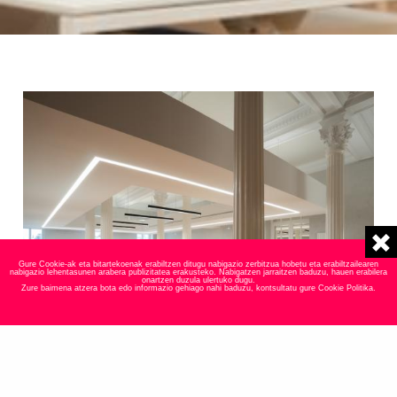
Gure Cookie-ak eta bitartekoenak erabiltzen ditugu nabigazio zerbitzua hobetu eta erabiltzailearen
nabigazio lehentasunen arabera publizitatea erakusteko. Nabigatzen jarraitzen baduzu, hauen erabilera
onartzen duzula ulertuko dugu.
Zure baimena atzera bota edo informazio gehiago nahi baduzu, kontsultatu gure
Cookie Politika
.